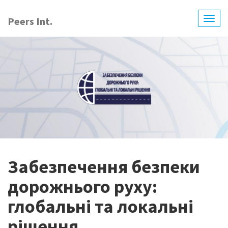
Перейти
до
Peers Int.
Togg
основного
navig
вмісту
Забезпечення безпеки
дорожнього руху:
глобальні та локальні
рішення