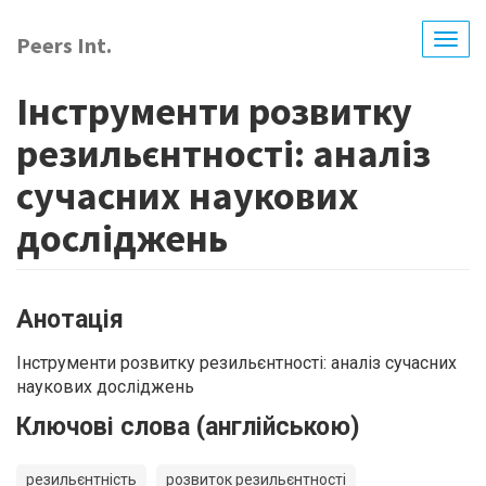
Перейти
до
Peers Int.
Togg
основного
navig
вмісту
Інструменти розвитку
резильєнтності: аналіз
сучасних наукових
досліджень
Анотація
Інструменти розвитку резильєнтності: аналіз сучасних
наукових досліджень
Ключові слова (англійською)
резильєнтність
розвиток резильєнтності