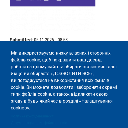
Submitted:
05.11.2025 - 08:53
Corresponding Author:
Snizhana Stepanova
Ми використовуємо низку власних і сторонніх
файлів cookie, щоб покращити ваш досвід
роботи на цьому сайті та збирати статистичні дані.
Якщо ви обираєте «ДОЗВОЛИТИ ВСЕ»,
ви погоджуєтеся на використання всіх файлів
©
Peers International
, платформа відкритого
cookie. Ви можете дозволяти і забороняти окремі
рецензування, 2023-2026. |
Налаштування файлів
типи файлів cookie, а також відкликати свою
cookie
.
згоду в будь-який час в розділі «Налаштування
cookies».
Вміст сайту опубліковано на умовах ліцензії «
Із
Зазначенням Авторства 4.0 Міжнародна
», якщо не
Політика конфіденційності
вказано інше.
Документація щодо файлів cookie